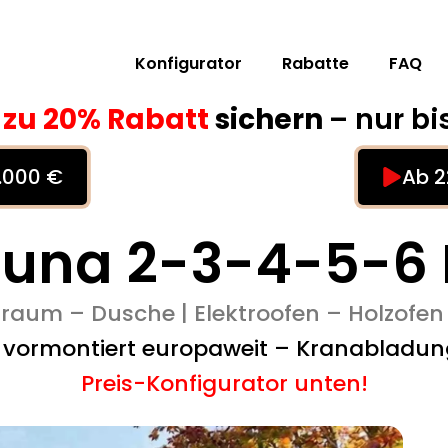
Konfigurator
Rabatte
FAQ
s zu 20% Rabatt
sichern
– nur bi
0.000 €
Ab 2
una 2-3-4-5-6 
rraum – Dusche | Elektroofen – Holzofen
g vormontiert europaweit – Kranabladun
Preis-Konfigurator unten!