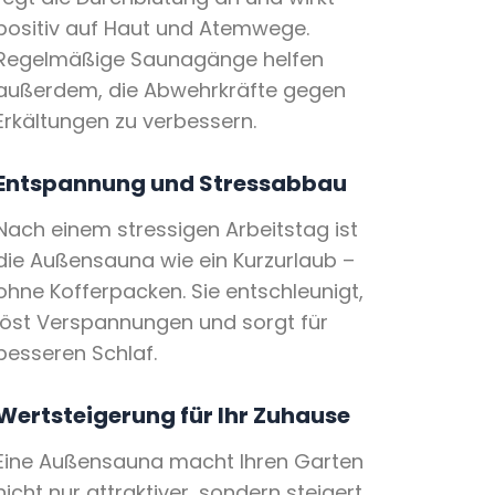
positiv auf Haut und Atemwege.
Regelmäßige Saunagänge helfen
außerdem, die Abwehrkräfte gegen
Erkältungen zu verbessern.
Entspannung und Stressabbau
Nach einem stressigen Arbeitstag ist
die Außensauna wie ein Kurzurlaub –
ohne Kofferpacken. Sie entschleunigt,
löst Verspannungen und sorgt für
besseren Schlaf.
Wertsteigerung für Ihr Zuhause
Eine Außensauna macht Ihren Garten
nicht nur attraktiver, sondern steigert