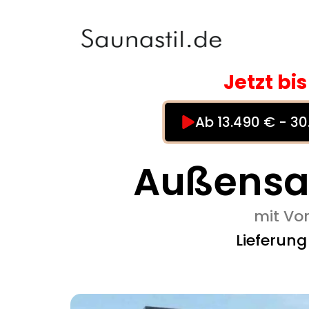
Zum
Inhalt
springen
Jetzt bi
Ab 13.490 € - 3
Außensa
mit Vo
Lieferun