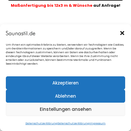
Maßanfertigung bis 12x3 m & Wünsche
auf Anfrage!
Um Ihnen ein optimales Erlebnis zu bieten, verwenden wir Technologien wie Cookies,
2. Fassadenverkleidung
fürs Design
um Geräteinformationen zu speichern und/oder darauf zuzugreifen. Wenn Sie
diesen Technologien zustimmen, können wir Daten wie das Surfverhalten oder
eindeutige IDs auf dieser Website verarbeiten. Wenn Sie Ihre Zustimmung nicht
erteilen oder zurückziehen, können bestimmte Merkmale und Funktionen
beeinträchtigt werden.
Blaue Info-Kästchen
anklicken
= Bilder
Akzeptieren
Ablehnen
Einstellungen ansehen
3. Zusatzfenster in der Sauna
Datenschutzerklärung
Datenschutzerklärung
Impressum
Panoramascheibe inkl.