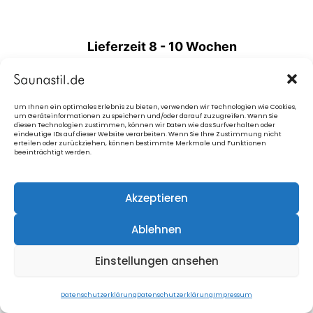
Lieferzeit 8 - 10 Wochen
Email
eintragen &
PDF-Angebot
▼
▼
- 20%
Rabatt
sofort erhalten!
▼
▼
Um Ihnen ein optimales Erlebnis zu bieten, verwenden wir Technologien wie Cookies,
um Geräteinformationen zu speichern und/oder darauf zuzugreifen. Wenn Sie
diesen Technologien zustimmen, können wir Daten wie das Surfverhalten oder
eindeutige IDs auf dieser Website verarbeiten. Wenn Sie Ihre Zustimmung nicht
erteilen oder zurückziehen, können bestimmte Merkmale und Funktionen
beeinträchtigt werden.
◀ Der
Datenschutzerklärung
stimme ich
Akzeptieren
zu.
Ablehnen
E-Mail-Angebot senden
Einstellungen ansehen
Datenschutzerklärung
Datenschutzerklärung
Impressum
Oder