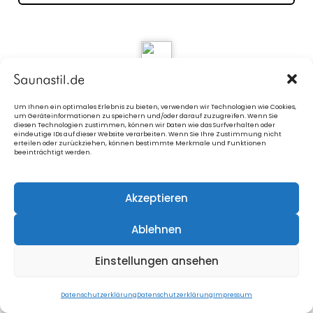
9. Außenjalousie
pro
Panoramafenster
Um Ihnen ein optimales Erlebnis zu bieten, verwenden wir Technologien wie Cookies,
um Geräteinformationen zu speichern und/oder darauf zuzugreifen. Wenn Sie
diesen Technologien zustimmen, können wir Daten wie das Surfverhalten oder
eindeutige IDs auf dieser Website verarbeiten. Wenn Sie Ihre Zustimmung nicht
Blaue Info-Kästchen
anklicken
= Bilder
erteilen oder zurückziehen, können bestimmte Merkmale und Funktionen
beeinträchtigt werden.
Akzeptieren
Ablehnen
10. Lieferkosten fertigmontiert
Einstellungen ansehen
Blaue Info-Kästchen
anklicken
= Bilder
Datenschutzerklärung
Datenschutzerklärung
Impressum