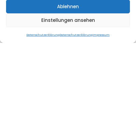
Ablehnen
Einstellungen ansehen
Datenschutzerklärung
Datenschutzerklärung
Impressum
Saunastil.de
Ihre schlüsselfertige moderne
Gartensauna nach Wunsch erhalten.
Von 2×1,5 m bis 12×3 m
Modelle
Preise & Modelle