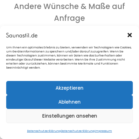
Andere Wünsche & Maße auf
Anfrage
Größenbilder
>
Preise drunter!
Um Ihnen ein optimales Erlebnis zu bieten, verwenden wir Technologien wie Cookies,
um Geräteinformationen zu speichern und/oder darauf zuzugreifen. Wenn Sie
diesen Technologien zustimmen, können wir Daten wie das Surfverhalten oder
eindeutige IDs auf dieser Website verarbeiten. Wenn Sie Ihre Zustimmung nicht
erteilen oder zurückziehen, können bestimmte Merkmale und Funktionen
beeinträchtigt werden.
Akzeptieren
Ablehnen
Einstellungen ansehen
Datenschutzerklärung
Datenschutzerklärung
Impressum