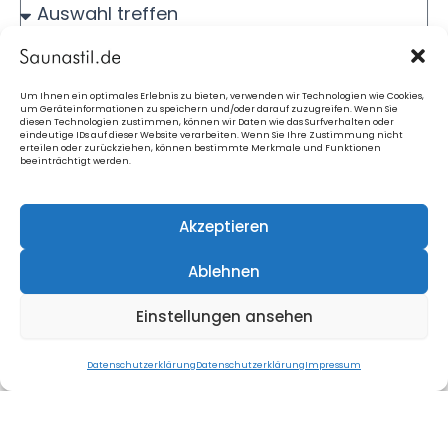
Jede Info hilft uns - Spam wird nicht
bearbeitet:
Um Ihnen ein optimales Erlebnis zu bieten, verwenden wir Technologien wie Cookies,
um Geräteinformationen zu speichern und/oder darauf zuzugreifen. Wenn Sie
diesen Technologien zustimmen, können wir Daten wie das Surfverhalten oder
eindeutige IDs auf dieser Website verarbeiten. Wenn Sie Ihre Zustimmung nicht
erteilen oder zurückziehen, können bestimmte Merkmale und Funktionen
beeinträchtigt werden.
Akzeptieren
◀ Ich habe die Datenschutzerklärung
Ablehnen
gelesen und stimme ihr zu.*
Einstellungen ansehen
Anfrage senden!
Datenschutzerklärung
Datenschutzerklärung
Impressum
Saunastil.de