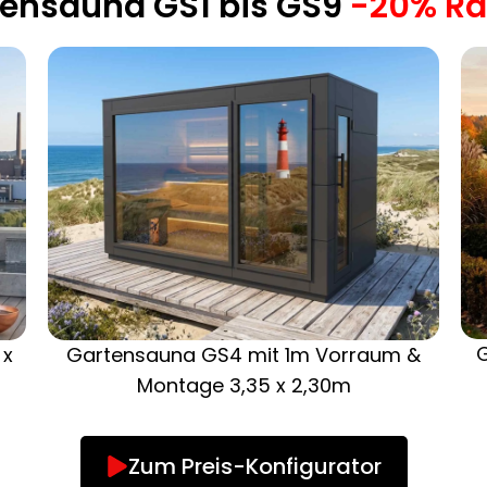
tensauna GS1 bis GS9
-20% Ra
Gartensauna GS4 mit 1m Vorraum &
 x
Montage 3,35 x 2,30m
Zum Preis-Konfigurator