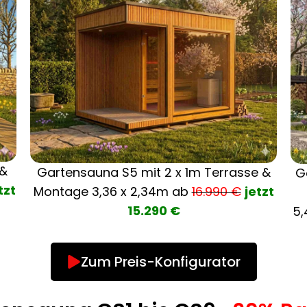
 &
Gartensauna S5 mit 2 x 1m Terrasse &
G
tzt
Montage
3,36 x 2,34m ab
16.990 €
jetzt
15.290 €
5,
Zum Preis-Konfigurator