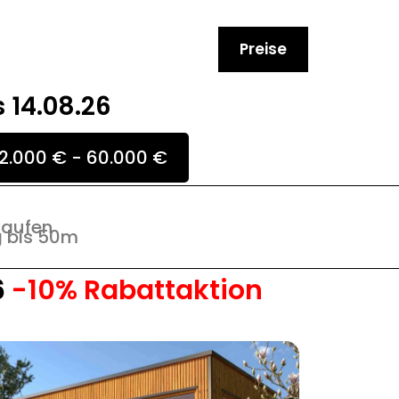
Preise
s 14.08.26
2.000 € - 60.000 €
 kaufen
g bis 50m
6
-10% Rabattaktion