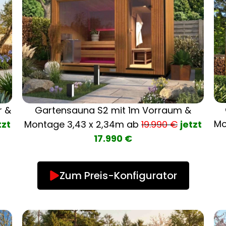
Gartensauna S2 mit 1m Vorraum &
r &
M
Montage
3,43 x 2,34m ab
19.990 €
jetzt
tzt
17.990 €
Zum Preis-Konfigurator