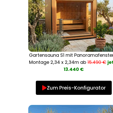
Gartensauna S1 mit Panoramafenste
Montage
2,34 x 2,34m ab
15.490 €
je
13.440 €
Zum Preis-Konfigurator