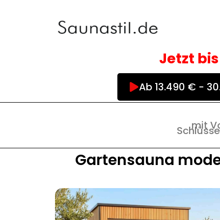
Zum
Inhalt
springen
Jetzt bi
Ab 13.490 € - 3
mit Vo
Schlüsse
Gartensauna modern