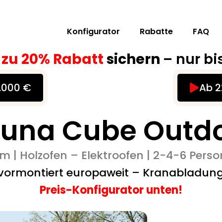
Konfigurator
Rabatte
FAQ
s zu 20% Rabatt
sichern
– nur bi
0.000 €
Ab 2
una Cube Outd
m | Holzofen – Elektroofen | 2-4-6 Pers
 vormontiert europaweit – Kranabladun
Preis-Konfigurator unten!