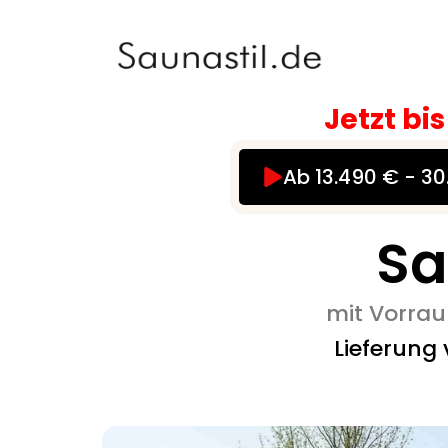
Zum
Inhalt
springen
Jetzt bi
Ab 13.490 € - 3
Sa
mit Vorrau
Lieferung