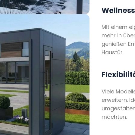
Wellness
Mit einem e
mehr in über
genießen Ent
Haustür.
Flexibili
Viele Modell
erweitern. I
umgestalten
möchten.