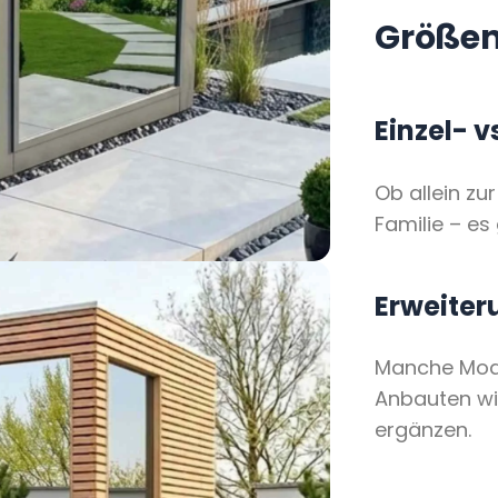
Größen
Einzel- 
Ob allein z
Familie – es
Erweiter
Manche Model
Anbauten w
ergänzen.