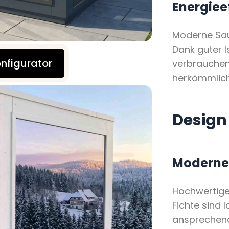
Energieef
Moderne Sau
Dank guter 
nfigurator
verbrauchen
herkömmlich
Design
Moderne 
Hochwertige
Fichte sind 
ansprechen