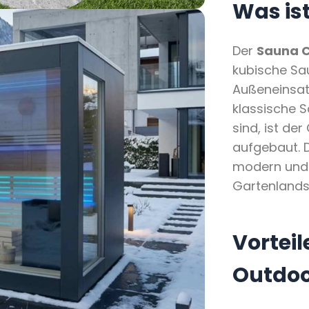
Was is
Der
Sauna 
kubische Sau
Außeneinsatz
klassische S
sind, ist de
aufgebaut. D
modern und 
Gartenlandsc
Vortei
Outdo