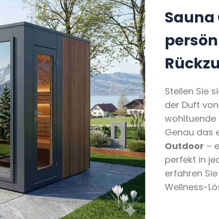
Sauna 
persön
Rückzu
Stellen Sie s
der Duft von
wohltuende 
Genau das e
Outdoor
– e
perfekt in j
erfahren Sie
Wellness-Lö