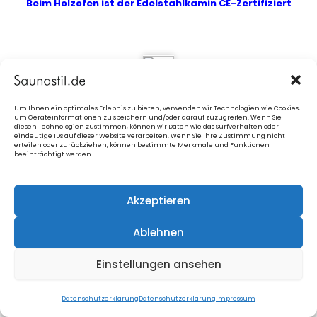
Beim Holzofen ist der Edelstahlkamin CE-Zertifiziert
6. Wassertank nur für Holzofen
Um Ihnen ein optimales Erlebnis zu bieten, verwenden wir Technologien wie Cookies,
um Geräteinformationen zu speichern und/oder darauf zuzugreifen. Wenn Sie
diesen Technologien zustimmen, können wir Daten wie das Surfverhalten oder
eindeutige IDs auf dieser Website verarbeiten. Wenn Sie Ihre Zustimmung nicht
erteilen oder zurückziehen, können bestimmte Merkmale und Funktionen
beeinträchtigt werden.
Akzeptieren
7. Boden- & Wandschutz + Ofenschutz
Ablehnen
Einstellungen ansehen
Datenschutzerklärung
Datenschutzerklärung
Impressum