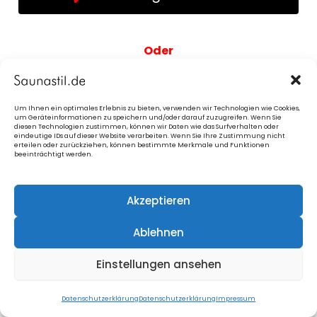
Oder
Wunsch-Sauna nicht dabei?
Zum Kontaktformular
Um Ihnen ein optimales Erlebnis zu bieten, verwenden wir Technologien wie Cookies,
um Geräteinformationen zu speichern und/oder darauf zuzugreifen. Wenn Sie
diesen Technologien zustimmen, können wir Daten wie das Surfverhalten oder
eindeutige IDs auf dieser Website verarbeiten. Wenn Sie Ihre Zustimmung nicht
erteilen oder zurückziehen, können bestimmte Merkmale und Funktionen
beeinträchtigt werden.
Akzeptieren
Ablehnen
Einstellungen ansehen
Datenschutzerklärung
Datenschutzerklärung
Impressum