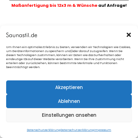
Maßanfertigung bis 12x3 m & Wünsche
auf Anfrage!
Um Ihnen ein optimales Erlebnis zu bieten, verwenden wir Technologien wie Cookies,
2. Fassadenverkleidung
fürs Design
um Geräteinformationen zu speichern und/oder darauf zuzugreifen. Wenn Sie
diesen Technologien zustimmen, können wir Daten wie das Surfverhalten oder
eindeutige IDs auf dieser Website verarbeiten. Wenn Sie Ihre Zustimmung nicht
erteilen oder zurückziehen, können bestimmte Merkmale und Funktionen
beeinträchtigt werden.
Blaue Info-Kästchen
anklicken
= Bilder
Akzeptieren
Ablehnen
3. Zusatzfenster in der Sauna
Einstellungen ansehen
Datenschutzerklärung
Datenschutzerklärung
Impressum
Panoramascheibe inkl.