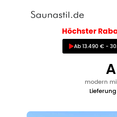
Zum
Inhalt
springen
Höchster Raba
Ab 13.490 € - 3
A
modern mit
Lieferun