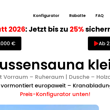
Konfigurator
Rabatte
FAQ
tt 2026
: Jetzt bis zu
25%
sichern
0.000 €
Ab 2
ussensauna kle
 Vorraum – Ruheraum | Dusche – Holz
g vormontiert europaweit – Kranabladun
Preis-Konfigurator unten!