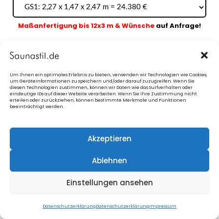
Maßanfertigung bis 12x3 m & Wünsche
auf Anfrage!
Um Ihnen ein optimales Erlebnis zu bieten, verwenden wir Technologien wie Cookies,
um Geräteinformationen zu speichern und/oder darauf zuzugreifen. Wenn Sie
diesen Technologien zustimmen, können wir Daten wie das Surfverhalten oder
2. Fassadenverkleidung
fürs Design
eindeutige IDs auf dieser Website verarbeiten. Wenn Sie Ihre Zustimmung nicht
erteilen oder zurückziehen, können bestimmte Merkmale und Funktionen
beeinträchtigt werden.
Blaue Info-Kästchen
anklicken
= Bilder
Akzeptieren
Ablehnen
Einstellungen ansehen
3. Zusatzfenster in der Sauna
Datenschutzerklärung
Datenschutzerklärung
Impressum