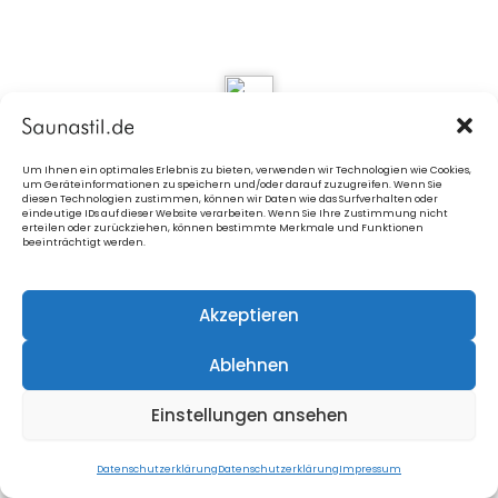
3. Außenanstrich Öl - Farbe
Um Ihnen ein optimales Erlebnis zu bieten, verwenden wir Technologien wie Cookies,
um Geräteinformationen zu speichern und/oder darauf zuzugreifen. Wenn Sie
diesen Technologien zustimmen, können wir Daten wie das Surfverhalten oder
eindeutige IDs auf dieser Website verarbeiten. Wenn Sie Ihre Zustimmung nicht
erteilen oder zurückziehen, können bestimmte Merkmale und Funktionen
<
Blaue Info-Kästchen
anklicken
= Bilder
beeinträchtigt werden.
Akzeptieren
Ablehnen
4. Saunabank Standard gerade oder L-Form
Einstellungen ansehen
<
Blaue Info-Kästchen
anklicken
= Bilder
Datenschutzerklärung
Datenschutzerklärung
Impressum