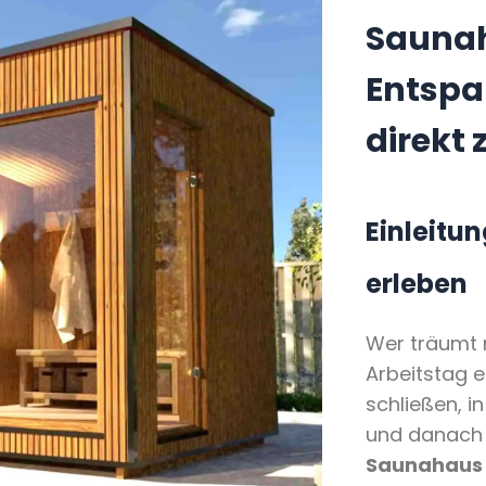
Saunah
Entspa
direkt
Einleitu
erleben
Wer träumt 
Arbeitstag e
schließen, 
und danach i
Saunahaus 