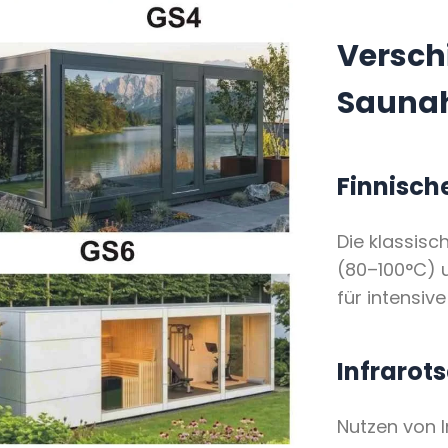
Versch
Sauna
Finnisch
Die klassis
(80–100°C) u
für intensiv
Infrarot
Nutzen von I