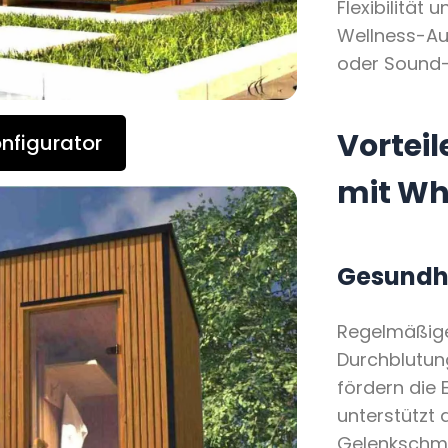
Flexibilität 
Wellness-Aus
oder Sound-
Vortei
nfigurator
mit Wh
Gesundhe
Regelmäßig
Durchblutun
fördern die 
unterstützt
Gelenkschme