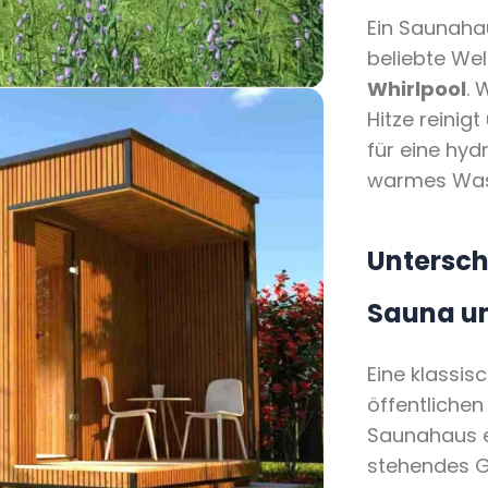
Ein Saunahau
beliebte We
Whirlpool
. 
Hitze reinig
für eine hy
warmes Wass
Untersch
Sauna u
Eine klassisc
öffentlichen
Saunahaus e
stehendes Ge