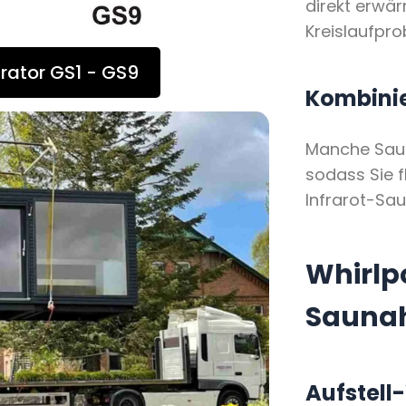
direkt erwä
Kreislaufpr
rator GS1 - GS9
Kombinie
Manche Saun
sodass Sie f
Infrarot-Sa
Whirlpo
Sauna
Aufstell