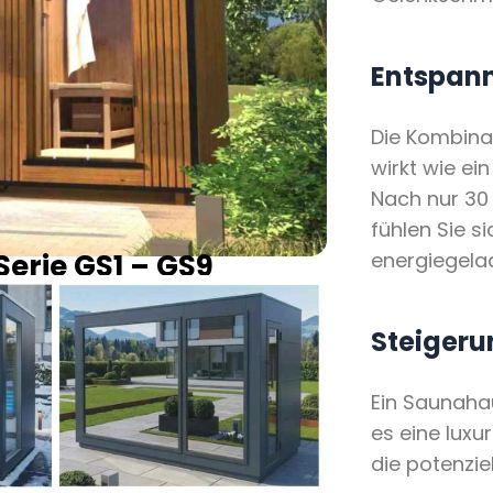
Entspan
Die Kombina
wirkt wie ei
Nach nur 30
fühlen Sie s
erie GS1 – GS9
energiegela
Steiger
Ein Saunaha
es eine luxu
die potenzie