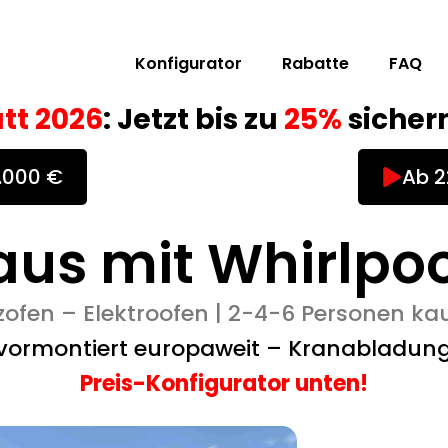
Konfigurator
Rabatte
FAQ
tt 2026
: Jetzt bis zu
25%
sichern
0.000 €
Ab 2
us mit Whirlpoo
zofen – Elektroofen | 2-4-6 Personen ka
 vormontiert europaweit – Kranabladun
Preis-Konfigurator unten!