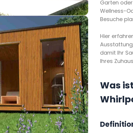
Garten oder 
Wellness-Oa
Besuche pla
Hier erfahre
Ausstattung,
damit Ihr Sa
Ihres Zuhaus
Was is
Whirlp
Definiti