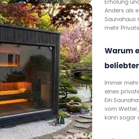
Erholung und
Anders als e
Saunahaus m
mehr Privat
Warum e
beliebter
Immer mehr
eines privat
Ein Saunaha
vom Wetter, 
kann sogar 