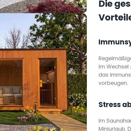
Die ge
Vortei
Immunsy
Regelmäßige
im Wechsel z
das Immunsy
vorbeugen.
Stress a
Im Saunahau
Miniurlaub. D