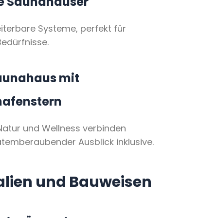
e Saunahäuser
eiterbare Systeme, perfekt für
Bedürfnisse.
aunahaus mit
afenstern
e Natur und Wellness verbinden
temberaubender Ausblick inklusive.
alien und Bauweisen