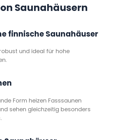
von Saunahäusern
he finnische Saunahäuser
, robust und ideal für hohe
en.
nen
runde Form heizen Fasssaunen
und sehen gleichzeitig besonders
.