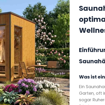
Saunah
optimal
Wellne
Einführun
Saunahä
Was ist ei
Ein Saunahau
Garten, oft 
sogar Ruher