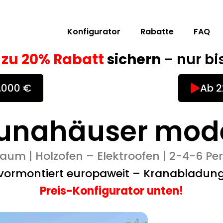
Konfigurator
Rabatte
FAQ
s zu 20% Rabatt
sichern
– nur bi
0.000 €
Ab 2
unahäuser mod
aum | Holzofen – Elektroofen | 2-4-6 P
 vormontiert europaweit – Kranabladun
Preis-Konfigurator unten!