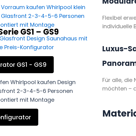
Modular
Flexibel erw
individuelle 
erie GS1 – GS9
Luxus-S
Panoram
rator GS1 - GS9
Für alle, di
möchten – a
Materi
nfigurator