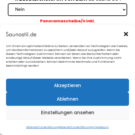
Panoramascheibe/n inkl.
Um Ihnen ein optimales Erlebnis zu bieten, verwenden wir Technologien wie Cookies,
um Geräteinformationen zu speichern und/oder darauf zuzugreifen. Wenn Sie
diesen Technologien zustimmen, können wir Daten wie das Surfverhalten oder
eindeutige IDs auf dieser Website verarbeiten. Wenn Sie Ihre Zustimmung nicht
erteilen oder zurückziehen, können bestimmte Merkmale und Funktionen
5. Panoramafenster
transparent, getönt oder
beeinträchtigt werden.
verspiegelt
Akzeptieren
Blaue Info-Kästchen
anklicken
= Bilder
Ablehnen
Einstellungen ansehen
Datenschutzerklärung
Datenschutzerklärung
Impressum