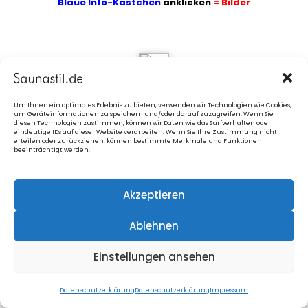
Blaue Info-Kästchen
anklicken
= Bilder
3. Zusatzfenster in der Sauna
Um Ihnen ein optimales Erlebnis zu bieten, verwenden wir Technologien wie Cookies,
um Geräteinformationen zu speichern und/oder darauf zuzugreifen. Wenn Sie
diesen Technologien zustimmen, können wir Daten wie das Surfverhalten oder
eindeutige IDs auf dieser Website verarbeiten. Wenn Sie Ihre Zustimmung nicht
erteilen oder zurückziehen, können bestimmte Merkmale und Funktionen
beeinträchtigt werden.
Panoramascheibe inkl.
Akzeptieren
Ablehnen
Einstellungen ansehen
4. Zusatzfenster im Vorraum
ab Sauna GS4
Datenschutzerklärung
Datenschutzerklärung
Impressum