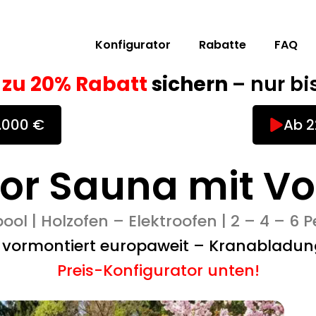
Konfigurator
Rabatte
FAQ
s zu 20% Rabatt
sichern
– nur bi
0.000 €
Ab 2
or Sauna mit V
ol | Holzofen – Elektroofen | 2 – 4 – 6
g vormontiert europaweit – Kranabladun
Preis-Konfigurator unten!