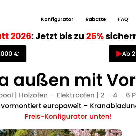
Konfigurator
Rabatte
FAQ
tt 2026
: Jetzt bis zu
25%
sichern
0.000 €
Ab 2
a außen mit Vo
ool | Holzofen – Elektroofen | 2 – 4 – 6
g vormontiert europaweit – Kranabladun
Preis-Konfigurator unten!