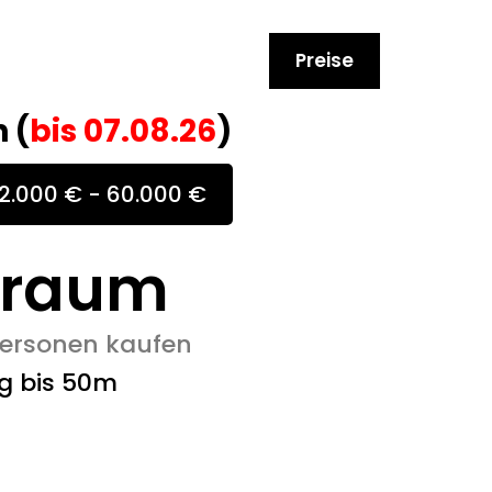
Preise
 (
bis
07.08.26
)
2.000 € - 60.000 €
rraum
 Personen kaufen
g bis 50m