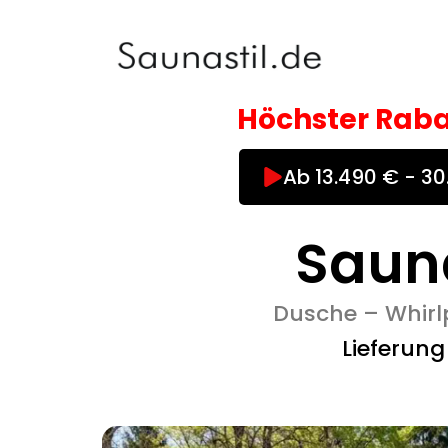
Zum
Inhalt
springen
Höchster Raba
Ab 13.490 € - 3
Saun
Dusche – Whirlp
Lieferun