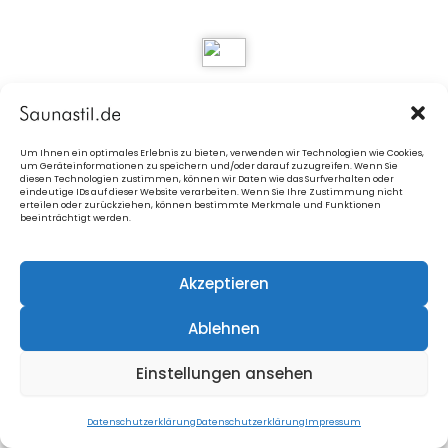
4. Zusatzfenster im Vorraum
ab Sauna GS4
Um Ihnen ein optimales Erlebnis zu bieten, verwenden wir Technologien wie Cookies,
um Geräteinformationen zu speichern und/oder darauf zuzugreifen. Wenn Sie
diesen Technologien zustimmen, können wir Daten wie das Surfverhalten oder
Panoramascheibe/n inkl.
eindeutige IDs auf dieser Website verarbeiten. Wenn Sie Ihre Zustimmung nicht
erteilen oder zurückziehen, können bestimmte Merkmale und Funktionen
beeinträchtigt werden.
Akzeptieren
Ablehnen
5. Panoramafenster
transparent, getönt oder
verspiegelt
Einstellungen ansehen
Datenschutzerklärung
Datenschutzerklärung
Impressum