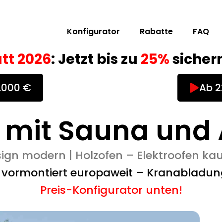
Konfigurator
Rabatte
FAQ
tt 2026
: Jetzt bis zu
25%
sichern
0.000 €
Ab 2
 mit Sauna und 
ign modern | Holzofen – Elektroofen ka
g vormontiert europaweit – Kranabladun
Preis-Konfigurator unten!