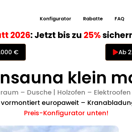
Konfigurator
Rabatte
FAQ
tt 2026
: Jetzt bis zu
25%
sichern
0.000 €
Ab 2
nsauna klein m
rraum – Dusche | Holzofen – Elektroofen
g vormontiert europaweit – Kranabladun
Preis-Konfigurator unten!