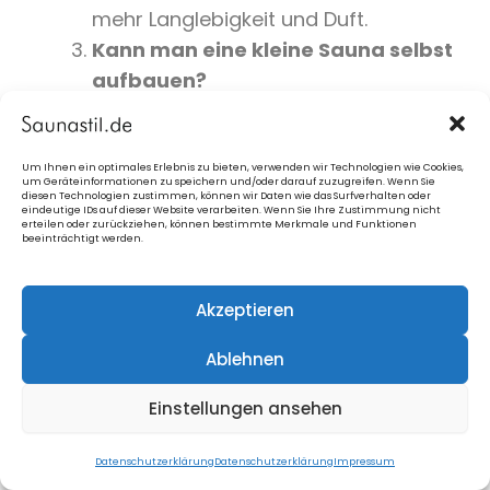
mehr Langlebigkeit und Duft.
Kann man eine kleine Sauna selbst
aufbauen?
Ja, mit einem Fertigbausatz ist der
Aufbau auch für Einsteiger möglich, DIY
erfordert mehr Erfahrung.
Um Ihnen ein optimales Erlebnis zu bieten, verwenden wir Technologien wie Cookies,
um Geräteinformationen zu speichern und/oder darauf zuzugreifen. Wenn Sie
Wie viel Strom verbraucht eine kleine
diesen Technologien zustimmen, können wir Daten wie das Surfverhalten oder
eindeutige IDs auf dieser Website verarbeiten. Wenn Sie Ihre Zustimmung nicht
erteilen oder zurückziehen, können bestimmte Merkmale und Funktionen
Elektro-Sauna?
beeinträchtigt werden.
Je nach Ofen zwischen 2–6 kW pro
Stunde; effiziente Modelle sparen
Akzeptieren
Energie.
Braucht man eine Baugenehmigung
Ablehnen
für eine Gartensauna?
Einstellungen ansehen
Das hängt von der Region ab.
Informieren Sie sich vorab über lokale
Datenschutzerklärung
Datenschutzerklärung
Impressum
Bauvorschriften.